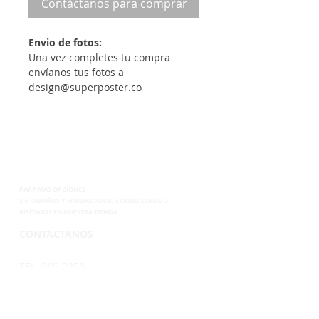
Contáctanos para comprar
Envio de fotos:
Una vez completes tu compra
envíanos tus fotos a
design@superposter.co
PARA MÁS OPCIONES
DE
TAMAÑOS Y ENMARCADOS, CONTÁCTANOS
O
VISÍTANOS EN NUESTRA TIENDA.
CONTACTANOS
TEL. 265-2250
CEL.6899-8285
EMAIL.
VENTAS@SUPERPOSTER.CO
DESIGN@SUPERPOSTER.CO