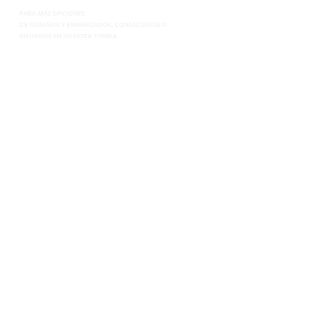
PARA MÁS OPCIONES
DE
TAMAÑOS Y ENMARCADOS, CONTÁCTANOS
O
VISÍTANOS EN NUESTRA TIENDA.
CONTACTANOS
TEL. 265-2250
CEL.6899-8285
EMAIL.
VENTAS@SUPERPOSTER.CO
DESIGN@SUPERPOSTER.CO
HORARIO
LUNES A VIERNES: 9:30AM - 5:00PM
SÁBADOS: 9:30AM - 4:00PM
DIRECCIÓN
AVENIDA BALBOA