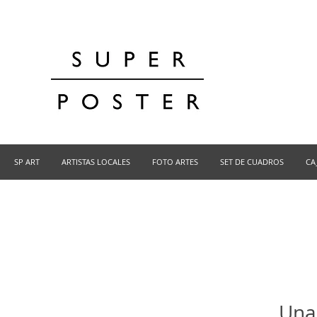
SP ART
ARTISTAS LOCALES
FOTO ARTES
SET DE CUADROS
CA
Una 