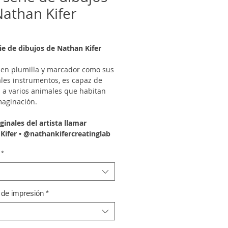
Nathan Kifer
ie de dibujos de Nathan Kifer
 en plumilla y marcador como sus
ales instrumentos, es capaz de
a a varios animales que habitan
maginación.
ginales del artista llamar
Kifer • @nathankifercreatinglab
*
 de impresión
*