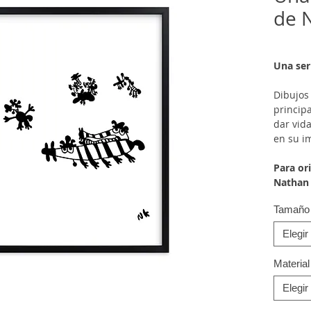
de 
Una ser
Dibujos
princip
dar vid
en su i
Para ori
Nathan 
Tamaño
Elegir
Material
Elegir