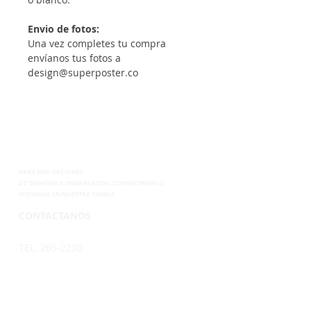
Envio de fotos:
Una vez completes tu compra
envíanos tus fotos a
design@superposter.co
PARA MÁS OPCIONES
DE
TAMAÑOS Y ENMARCADOS, CONTÁCTANOS
O
VISÍTANOS EN NUESTRA TIENDA.
CONTACTANOS
TEL. 265-2250
CEL.6899-8285
EMAIL.
VENTAS@SUPERPOSTER.CO
DESIGN@SUPERPOSTER.CO