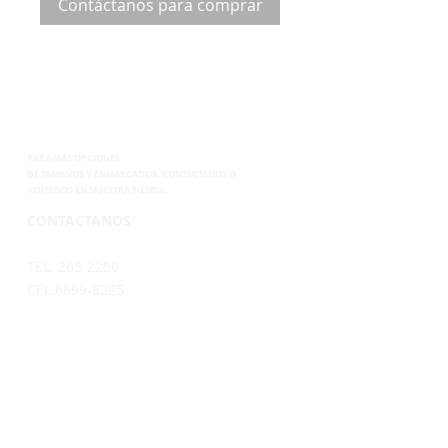
Contáctanos para comprar
PARA MÁS OPCIONES
DE
TAMAÑOS Y ENMARCADOS, CONTÁCTANOS
O
VISÍTANOS EN NUESTRA TIENDA.
CONTACTANOS
TEL. 265-2250
CEL.6899-8285
EMAIL.
VENTAS@SUPERPOSTER.CO
DESIGN@SUPERPOSTER.CO
HORARIO
LUNES A VIERNES: 9:30AM - 5:00PM