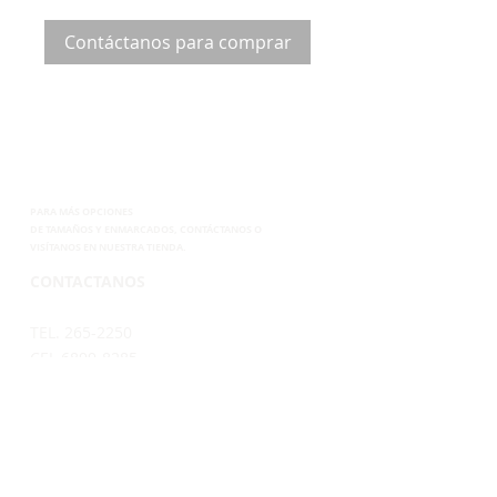
Contáctanos para comprar
PARA MÁS OPCIONES
DE
TAMAÑOS Y ENMARCADOS, CONTÁCTANOS
O
VISÍTANOS EN NUESTRA TIENDA.
CONTACTANOS
TEL. 265-2250
CEL.6899-8285
EMAIL.
VENTAS@SUPERPOSTER.CO
DESIGN@SUPERPOSTER.CO
HORARIO