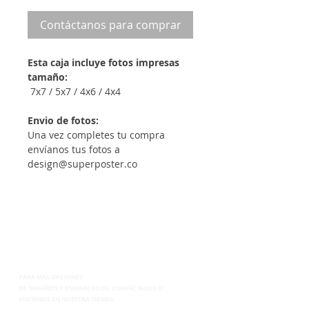
Contáctanos para comprar
Esta caja incluye fotos impresas
tamaño:
7x7 / 5x7 / 4x6 / 4x4
Envio de fotos:
Una vez completes tu compra
envíanos tus fotos a
design@superposter.co
PARA MÁS OPCIONES
DE
TAMAÑOS Y ENMARCADOS, CONTÁCTANOS
O
VISÍTANOS EN NUESTRA TIENDA.