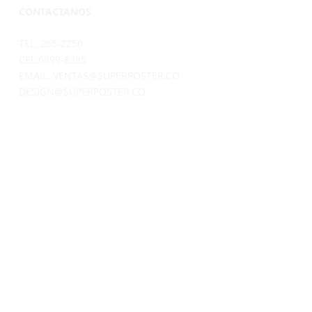
CONTACTANOS
TEL. 265-2250
CEL.6899-8285
EMAIL.
VENTAS@SUPERPOSTER.CO
DESIGN@SUPERPOSTER.CO
HORARIO
LUNES A VIERNES: 9:30AM - 5:00PM
SÁBADOS: 9:30AM - 4:00PM
DIRECCIÓN
AVENIDA BALBOA
CENTRO COMERCIAL BAY MALL
LOCAL 1