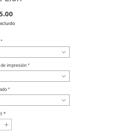
Precio
5.00
xcluido
*
 de impresión
*
ado
*
d
*