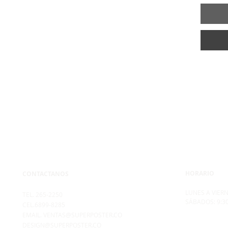
HORARIO
CONTACTANOS
LUNES A VIERN
TEL. 265-2250
SÁBADOS: 9:3
CEL.6899-8285
EMAIL.
VENTAS@SUPERPOSTER.CO
DESIGN@SUPERPOSTER.CO