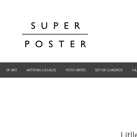
SP ART
ARTISTAS LOCALES
FOTO ARTES
SET DE CUADROS
CA
Litl