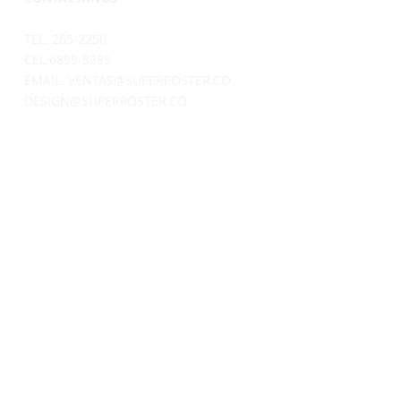
TEL. 265-2250
CEL.6899-8285
EMAIL.
VENTAS@SUPERPOSTER.CO
DESIGN@SUPERPOSTER.CO
HORARIO
LUNES A VIERNES: 9:30AM - 5:00PM
SÁBADOS: 9:30AM - 4:00PM
DIRECCIÓN
AVENIDA BALBOA
CENTRO COMERCIAL BAY MALL
LOCAL 1