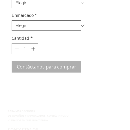
Enmarcado
*
Cantidad
*
Contáctanos para comprar
PARA MÁS OPCIONES
DE
TAMAÑOS Y ENMARCADOS, CONTÁCTANOS
O
VISÍTANOS EN NUESTRA TIENDA.
CONTACTANOS