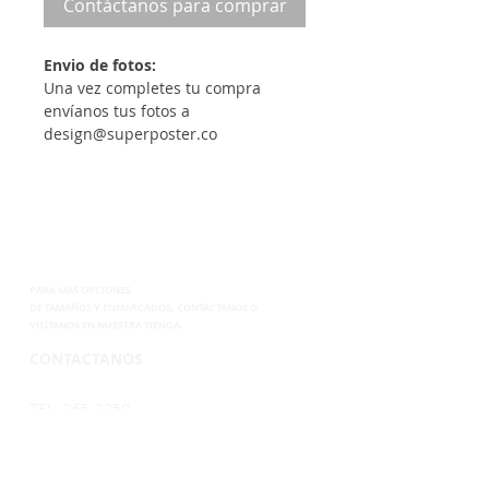
Contáctanos para comprar
Envio de fotos:
Una vez completes tu compra
envíanos tus fotos a
design@superposter.co
PARA MÁS OPCIONES
DE
TAMAÑOS Y ENMARCADOS, CONTÁCTANOS
O
VISÍTANOS EN NUESTRA TIENDA.
CONTACTANOS
TEL. 265-2250
CEL.6899-8285
EMAIL.
VENTAS@SUPERPOSTER.CO
DESIGN@SUPERPOSTER.CO