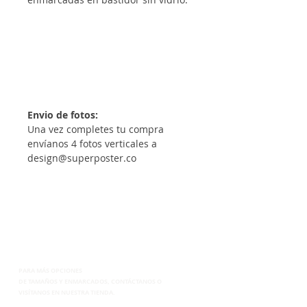
Envio de fotos:
Una vez completes tu compra
envíanos 4 fotos verticales a
design@superposter.co
PARA MÁS OPCIONES
DE
TAMAÑOS Y ENMARCADOS, CONTÁCTANOS
O
VISÍTANOS EN NUESTRA TIENDA.