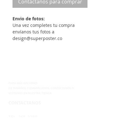
Contáctanos para comprar
Envio de fotos:
Una vez completes tu compra
envíanos tus fotos a
design@superposter.co
PARA MÁS OPCIONES
DE
TAMAÑOS Y ENMARCADOS, CONTÁCTANOS
O
VISÍTANOS EN NUESTRA TIENDA.
CONTACTANOS
TEL. 265-2250
CEL.6899-8285
EMAIL.
VENTAS@SUPERPOSTER.CO
DESIGN@SUPERPOSTER.CO