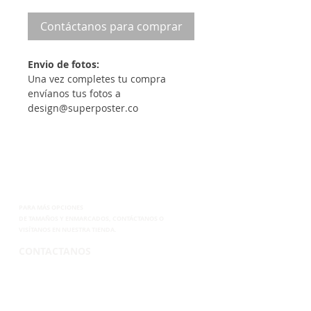
Contáctanos para comprar
Envio de fotos:
Una vez completes tu compra
envíanos tus fotos a
design@superposter.co
PARA MÁS OPCIONES
DE
TAMAÑOS Y ENMARCADOS, CONTÁCTANOS
O
VISÍTANOS EN NUESTRA TIENDA.
CONTACTANOS
TEL. 265-2250
CEL.6899-8285