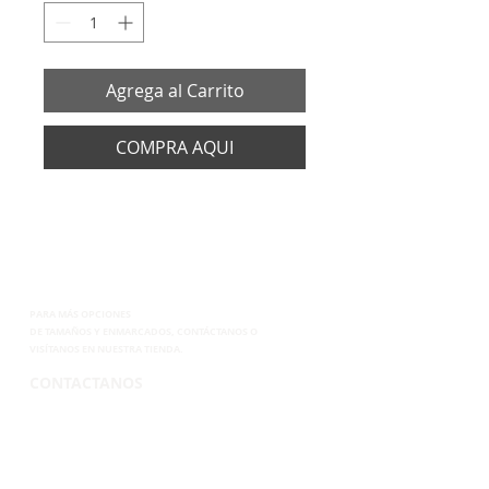
Agrega al Carrito
COMPRA AQUI
PARA MÁS OPCIONES
DE
TAMAÑOS Y ENMARCADOS, CONTÁCTANOS
O
VISÍTANOS EN NUESTRA TIENDA.
CONTACTANOS
TEL. 265-2250
CEL.6899-8285
EMAIL.
VENTAS@SUPERPOSTER.CO