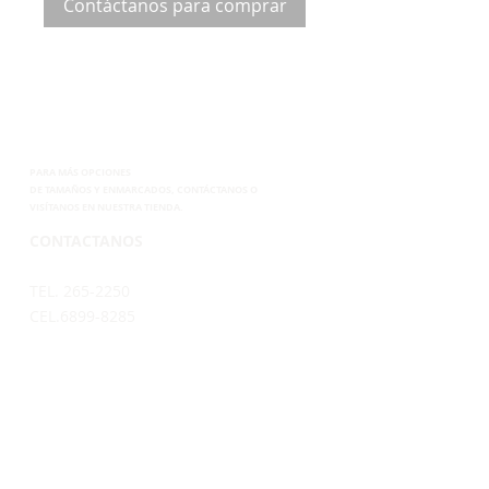
Contáctanos para comprar
PARA MÁS OPCIONES
DE
TAMAÑOS Y ENMARCADOS, CONTÁCTANOS
O
VISÍTANOS EN NUESTRA TIENDA.
CONTACTANOS
TEL. 265-2250
CEL.6899-8285
EMAIL.
VENTAS@SUPERPOSTER.CO
DESIGN@SUPERPOSTER.CO
HORARIO
LUNES A VIERNES: 9:30AM - 5:00PM