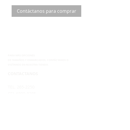
Contáctanos para comprar
PARA MÁS OPCIONES
DE
TAMAÑOS Y ENMARCADOS, CONTÁCTANOS
O
VISÍTANOS EN NUESTRA TIENDA.
CONTACTANOS
TEL. 265-2250
CEL.6899-8285
EMAIL.
VENTAS@SUPERPOSTER.CO
DESIGN@SUPERPOSTER.CO
HORARIO