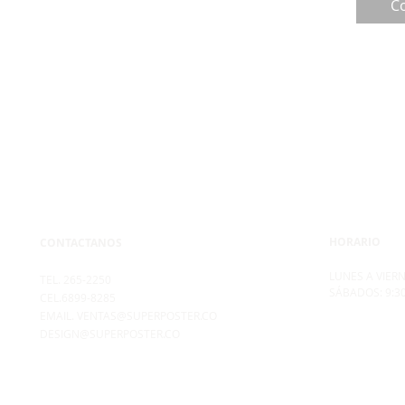
C
HORARIO
CONTACTANOS
LUNES A VIERN
TEL. 265-2250
SÁBADOS: 9:3
CEL.6899-8285
EMAIL.
VENTAS@SUPERPOSTER.CO
DESIGN@SUPERPOSTER.CO