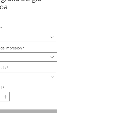
oa
*
 de impresión
*
ado
*
d
*