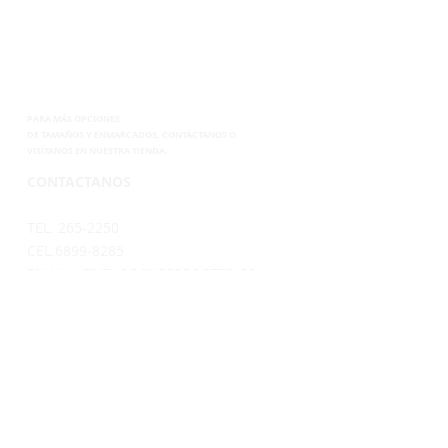
PARA MÁS OPCIONES
DE
TAMAÑOS Y ENMARCADOS, CONTÁCTANOS
O
VISÍTANOS EN NUESTRA TIENDA.
CONTACTANOS
TEL. 265-2250
CEL.6899-8285
EMAIL.
VENTAS@SUPERPOSTER.CO
DESIGN@SUPERPOSTER.CO
HORARIO
LUNES A VIERNES: 9:30AM - 5:00PM
SÁBADOS: 9:30AM - 4:00PM