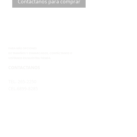
Contáctanos para comprar
PARA MÁS OPCIONES
DE
TAMAÑOS Y ENMARCADOS, CONTÁCTANOS
O
VISÍTANOS EN NUESTRA TIENDA.
CONTACTANOS
TEL. 265-2250
CEL.6899-8285
EMAIL.
VENTAS@SUPERPOSTER.CO
DESIGN@SUPERPOSTER.CO
HORARIO
LUNES A VIERNES: 9:30AM - 5:00PM