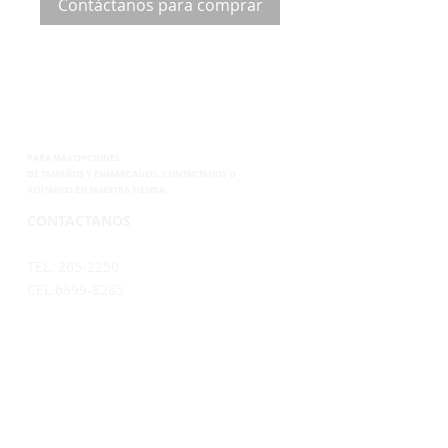
Contáctanos para comprar
PARA MÁS OPCIONES
DE
TAMAÑOS Y ENMARCADOS, CONTÁCTANOS
O
VISÍTANOS EN NUESTRA TIENDA.
CONTACTANOS
TEL. 265-2250
CEL.6899-8285
EMAIL.
VENTAS@SUPERPOSTER.CO
DESIGN@SUPERPOSTER.CO
HORARIO
LUNES A VIERNES: 9:30AM - 5:00PM