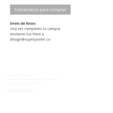
Contáctanos para comprar
Envio de fotos:
Una vez completes tu compra
envíanos tus fotos a
design@superposter.co
PARA MÁS OPCIONES
DE
TAMAÑOS Y ENMARCADOS, CONTÁCTANOS
O
VISÍTANOS EN NUESTRA TIENDA.
CONTACTANOS
TEL. 265-2250
CEL.6899-8285