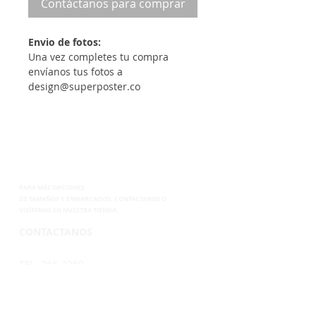
Contáctanos para comprar
Envio de fotos:
Una vez completes tu compra
envíanos tus fotos a
design@superposter.co
PARA MÁS OPCIONES
DE
TAMAÑOS Y ENMARCADOS, CONTÁCTANOS
O
VISÍTANOS EN NUESTRA TIENDA.
CONTACTANOS
TEL. 265-2250
CEL.6899-8285
EMAIL.
VENTAS@SUPERPOSTER.CO
DESIGN@SUPERPOSTER.CO