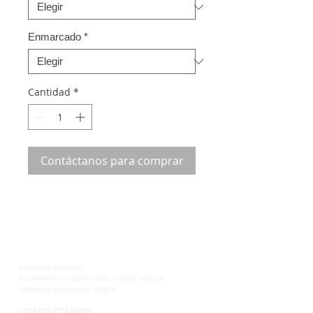
Enmarcado
*
Cantidad
*
Contáctanos para comprar
PARA MÁS OPCIONES
DE
TAMAÑOS Y ENMARCADOS, CONTÁCTANOS
O
VISÍTANOS EN NUESTRA TIENDA.
CONTACTANOS