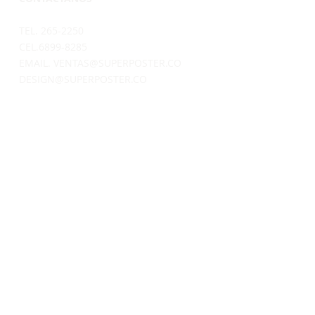
TEL. 265-2250
CEL.6899-8285
EMAIL.
VENTAS@SUPERPOSTER.CO
DESIGN@SUPERPOSTER.CO
HORARIO
LUNES A VIERNES: 9:30AM - 5:00PM
SÁBADOS: 9:30AM - 4:00PM
DIRECCIÓN
AVENIDA BALBOA
CENTRO COMERCIAL BAY MALL
LOCAL 1