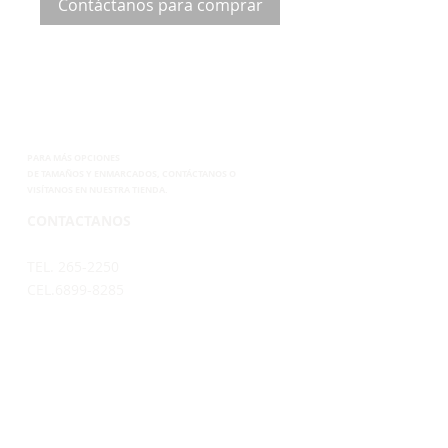
Contáctanos para comprar
PARA MÁS OPCIONES
DE
TAMAÑOS Y ENMARCADOS, CONTÁCTANOS
O
VISÍTANOS EN NUESTRA TIENDA.
CONTACTANOS
TEL. 265-2250
CEL.6899-8285
EMAIL.
VENTAS@SUPERPOSTER.CO
DESIGN@SUPERPOSTER.CO
HORARIO
LUNES A VIERNES: 9:30AM - 5:00PM