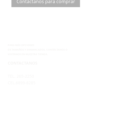
Contáctanos para comprar
PARA MÁS OPCIONES
DE
TAMAÑOS Y ENMARCADOS, CONTÁCTANOS
O
VISÍTANOS EN NUESTRA TIENDA.
CONTACTANOS
TEL. 265-2250
CEL.6899-8285
EMAIL.
VENTAS@SUPERPOSTER.CO
DESIGN@SUPERPOSTER.CO
HORARIO
LUNES A VIERNES: 9:30AM - 5:00PM